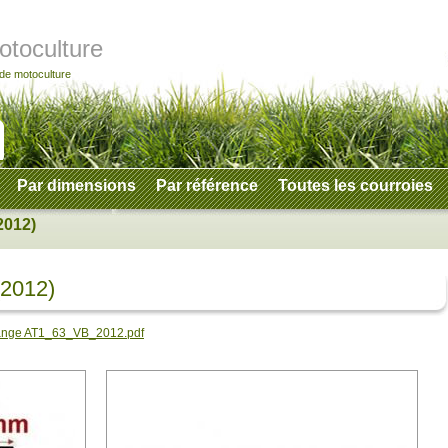
otoculture
 de motoculture
Par dimensions
Par référence
Toutes les courroies
2012)
(2012)
hange AT1_63_VB_2012.pdf