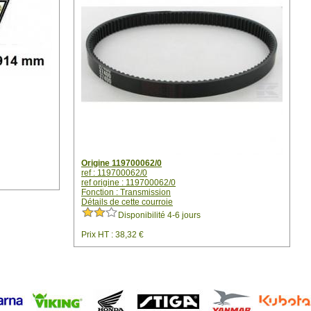
Origine 119700062/0
ref : 119700062/0
ref origine : 119700062/0
Fonction : Transmission
Détails de cette courroie
Disponibilité 4-6 jours
Prix HT : 38,32 €