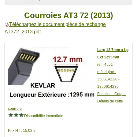
Courroies AT3 72 (2013)
Téléchargez le document pièce de rechange
AT372_2013.pdf
Larg 12.7mm x Lg
Ext 1295mm
ref : 4L51
ref origine :
35061423/0 -
1350614230
Fonction : Coupe
Détails de cette
courroie
Disponibilité immédiate
Prix HT : 15,02 €