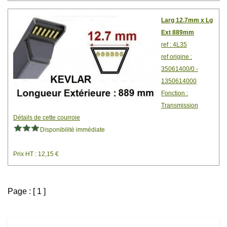
Larg 12.7mm x Lg
Ext 889mm
ref : 4L35
ref origine :
35061400/0 -
1350614000
Fonction :
Transmission
Détails de cette courroie
Disponibilité immédiate
Prix HT : 12,15 €
Page : [ 1 ]