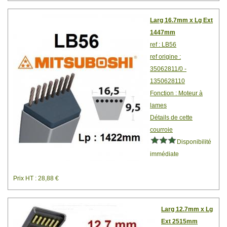
Larg 16.7mm x Lg Ext
1447mm
ref : LB56
ref origine :
35062811/0 -
1350628110
Fonction : Moteur à
lames
Détails de cette
courroie
Disponibilité
immédiate
Prix HT : 28,88 €
Larg 12.7mm x Lg
Ext 2515mm