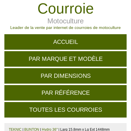
Courroie
Motoculture
Leader de la vente par internet de courroies de motoculture
ACCUEIL
PAR MARQUE ET MODÈLE
PAR DIMENSIONS
PAR RÉFÉRENCE
TOUTES LES COURROIES
TEKNIC
|
BUNTON
|
Hydro 36"
| Larg 15.8mm x Lg Ext 1448mm