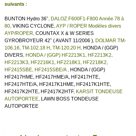
suivants :
BUNTON Hydro 36"
,
DALOZ F600F1-F800 Année 78 à
80
,
VIKING CYCLONE
,
AYP / ROPER Modèles divers
AYP/ROPER
,
COUNTAX X & W SERIES
GYROBROYEUR 42" ( AVANT 11/2006 )
,
DOLMAR TM-
106.16, TM-102.18 H, TM-120.20 H
,
HONDA / (GGP)
DIVERS
,
HONDA / (GGP) HF2213K1, HF2213K2,
HF2213K3, HF2216K1, HF2218K1, HF2218K2,
HF2415SBE, HF2415SBE/A
,
HONDA / (GGP)
HF2417HME, HF2417HME/A, HF2417HTE,
HF2417HTE/A, HF2417K1HME, HF2417K1HTE,
HF2417K2HTE, HF2417K2HTF
,
KARSIT TONDEUSE
AUTOPORTEE
,
LAWN BOSS TONDEUSE
AUTOPORTEE