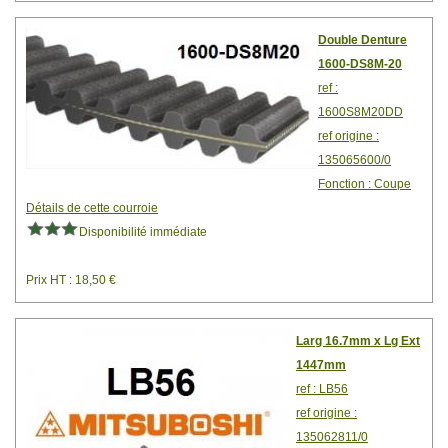
Double Denture
1600-DS8M-20
ref :
1600S8M20DD
ref origine :
135065600/0
Fonction : Coupe
Détails de cette courroie
Disponibilité immédiate
Prix HT : 18,50 €
Larg 16.7mm x Lg Ext
1447mm
ref : LB56
ref origine :
135062811/0