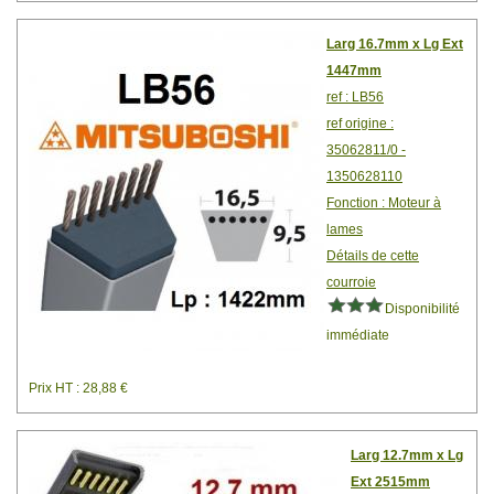
Larg 16.7mm x Lg Ext
1447mm
ref : LB56
ref origine :
35062811/0 -
1350628110
Fonction : Moteur à
lames
Détails de cette
courroie
Disponibilité
immédiate
Prix HT : 28,88 €
Larg 12.7mm x Lg
Ext 2515mm