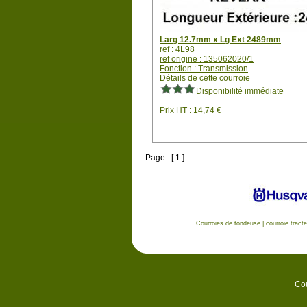
Larg 12.7mm x Lg Ext 2489mm
ref : 4L98
ref origine : 135062020/1
Fonction : Transmission
Détails de cette courroie
Disponibilité immédiate
Prix HT : 14,74 €
Page : [ 1 ]
Courroies de tondeuse
|
courroie tract
Cou