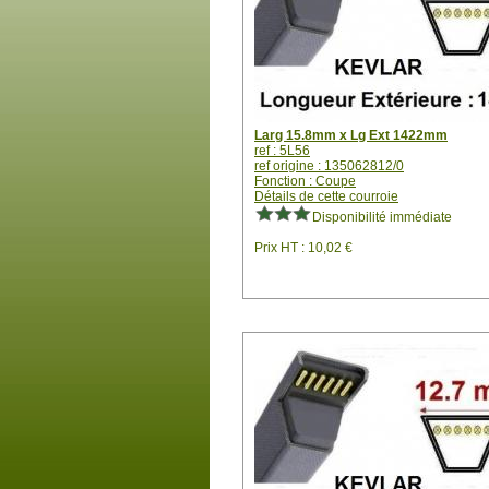
Larg 15.8mm x Lg Ext 1422mm
ref : 5L56
ref origine : 135062812/0
Fonction : Coupe
Détails de cette courroie
Disponibilité immédiate
Prix HT : 10,02 €