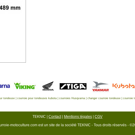
eur tondeuse
|
courroie pour tondeuses kubota
|
courroies Husqvarna
|
changer courroie tondeuse
|
courroie 
TEKNIC |
Contact
|
Mentions légales
|
CGV
rroie-motoculture.com est un site de la société TEKNIC - Tous droits réservés - ©