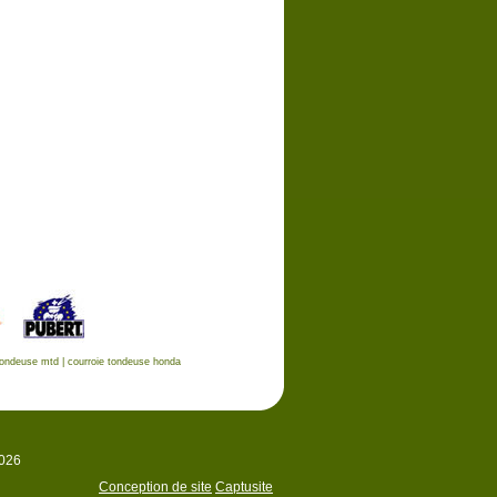
tondeuse mtd
|
courroie tondeuse honda
2026
Conception de site
Captusite