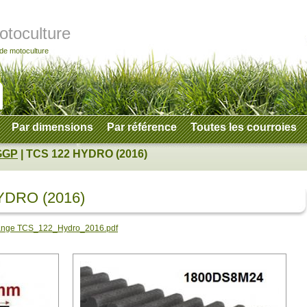
otoculture
 de motoculture
Par dimensions
Par référence
Toutes les courroies
GGP
| TCS 122 HYDRO (2016)
YDRO (2016)
change TCS_122_Hydro_2016.pdf