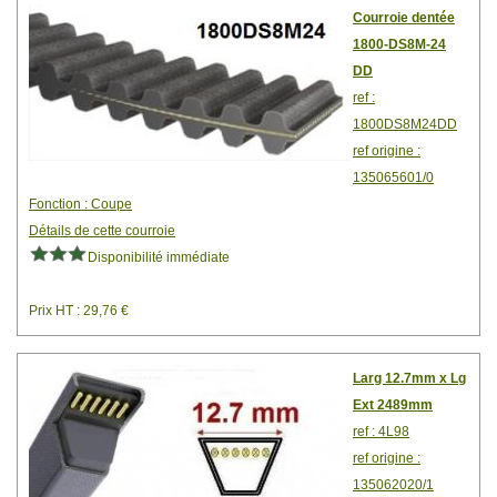
Courroie dentée
1800-DS8M-24
DD
ref :
1800DS8M24DD
ref origine :
135065601/0
Fonction : Coupe
Détails de cette courroie
Disponibilité immédiate
Prix HT : 29,76 €
Larg 12.7mm x Lg
Ext 2489mm
ref : 4L98
ref origine :
135062020/1