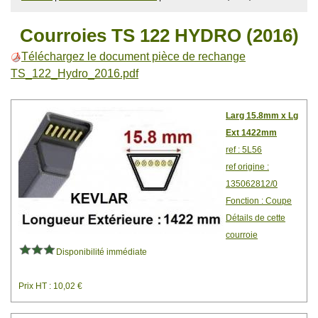
Courroies TS 122 HYDRO (2016)
Téléchargez le document pièce de rechange
TS_122_Hydro_2016.pdf
Larg 15.8mm x Lg
Ext 1422mm
ref : 5L56
ref origine :
135062812/0
Fonction : Coupe
Détails de cette
courroie
Disponibilité immédiate
Prix HT : 10,02 €