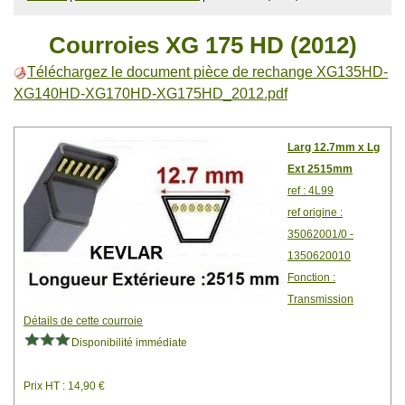
Courroies XG 175 HD (2012)
Téléchargez le document pièce de rechange XG135HD-
XG140HD-XG170HD-XG175HD_2012.pdf
Larg 12.7mm x Lg
Ext 2515mm
ref : 4L99
ref origine :
35062001/0 -
1350620010
Fonction :
Transmission
Détails de cette courroie
Disponibilité immédiate
Prix HT : 14,90 €