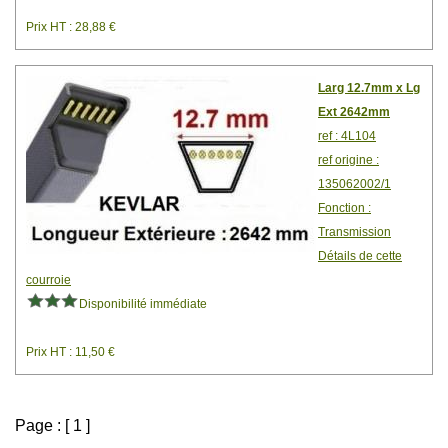
Prix HT : 28,88 €
Larg 12.7mm x Lg
Ext 2642mm
ref : 4L104
ref origine :
135062002/1
Fonction :
Transmission
Détails de cette
courroie
Disponibilité immédiate
Prix HT : 11,50 €
Page : [ 1 ]