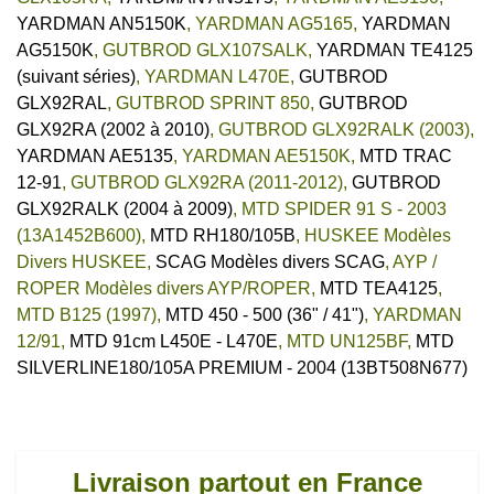
YARDMAN AN5150K
,
YARDMAN AG5165
,
YARDMAN
AG5150K
,
GUTBROD GLX107SALK
,
YARDMAN TE4125
(suivant séries)
,
YARDMAN L470E
,
GUTBROD
GLX92RAL
,
GUTBROD SPRINT 850
,
GUTBROD
GLX92RA (2002 à 2010)
,
GUTBROD GLX92RALK (2003)
,
YARDMAN AE5135
,
YARDMAN AE5150K
,
MTD TRAC
12-91
,
GUTBROD GLX92RA (2011-2012)
,
GUTBROD
GLX92RALK (2004 à 2009)
,
MTD SPIDER 91 S - 2003
(13A1452B600)
,
MTD RH180/105B
,
HUSKEE Modèles
Divers HUSKEE
,
SCAG Modèles divers SCAG
,
AYP /
ROPER Modèles divers AYP/ROPER
,
MTD TEA4125
,
MTD B125 (1997)
,
MTD 450 - 500 (36" / 41")
,
YARDMAN
12/91
,
MTD 91cm L450E - L470E
,
MTD UN125BF
,
MTD
SILVERLINE180/105A PREMIUM - 2004 (13BT508N677)
Livraison partout en France