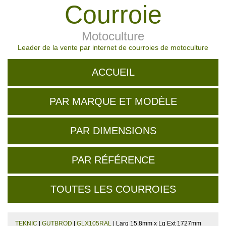
Courroie
Motoculture
Leader de la vente par internet de courroies de motoculture
ACCUEIL
PAR MARQUE ET MODÈLE
PAR DIMENSIONS
PAR RÉFÉRENCE
TOUTES LES COURROIES
TEKNIC
|
GUTBROD
|
GLX105RAL
| Larg 15.8mm x Lg Ext 1727mm