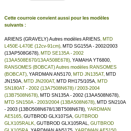
Cette courroie convient aussi pour les modèles
suivants :
ARIENS (GRAVELY) Autres modèles ARIENS
,
MTD
L450E-L470E (12cv-91cm)
,
MTD SG155A - 2002/2003
(13AP508G678)
,
MTD SE135A - 2002
(13AA508E670/13AA508E678)
,
YAMAHA YT6800
,
RANSOMES (BOBCAT) Autres modèles RANSOMES
(BOBCAT)
,
YARDMAN AN5170
,
MTD JN135AT
,
MTD
JN150A
,
MTD JN200AT
,
MTD RH175/105A
,
MTD
SN180AT - 2002 (13A7508N678) / 2003-2004
(13B7508N678)
,
MTD SN135A - 2002 (13AA508N678)
,
MTD SN150A - 2003/2004 (13BA508N678)
,
MTD SN210A
- 2003 (13BO508N678/13BT508N678)
,
YARDMAN
AE5165
,
GUTBROD GLX107SA
,
GUTBROD
GLX105RALK
,
GUTBROD GLX105RAL
,
GUTBROD
GLX105RA
,
YARDMAN AN5175
,
YARDMAN AE5150
,