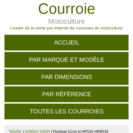
Courroie
Motoculture
Leader de la vente par internet de courroies de motoculture
ACCUEIL
PAR MARQUE ET MODÈLE
PAR DIMENSIONS
PAR RÉFÉRENCE
TOUTES LES COURROIES
TEKNIC
|
HONDA / (GGP)
| Florilege 51cm et HR535-HRB535