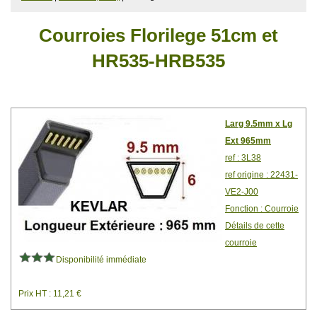
Courroies Florilege 51cm et
HR535-HRB535
Larg 9.5mm x Lg
Ext 965mm
ref : 3L38
ref origine : 22431-
VE2-J00
Fonction : Courroie
Détails de cette
courroie
Disponibilité immédiate
Prix HT : 11,21 €