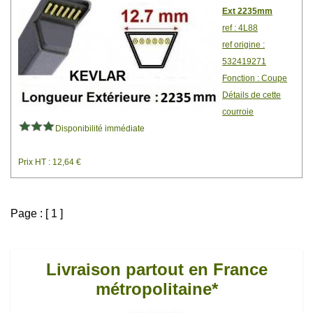
Ext 2235mm
ref : 4L88
ref origine :
532419271
Fonction : Coupe
Détails de cette
courroie
Disponibilité immédiate
Prix HT : 12,64 €
Page : [ 1 ]
Livraison partout en France
métropolitaine*