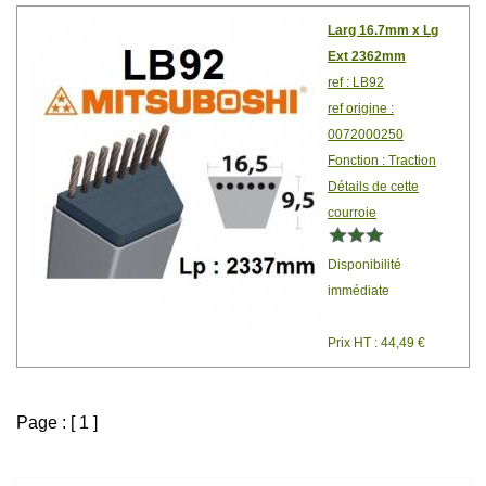
Larg 16.7mm x Lg
Ext 2362mm
ref : LB92
ref origine :
0072000250
Fonction : Traction
Détails de cette
courroie
Disponibilité
immédiate
Prix HT : 44,49 €
Page : [ 1 ]