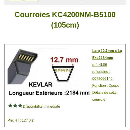
Courroies KC4200NM-B5100
(105cm)
Larg 12.7mm x Lg
Ext 2184mm
ref : 4L86
ref origine :
0072000146
Fonction : Coupe
Détails de cette
courroie
Disponibilité immédiate
Prix HT : 12,40 €