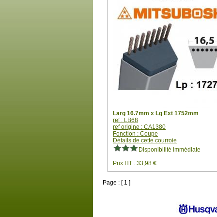
Larg 16.7mm x Lg Ext 1752mm
ref : LB68
ref origine : CA1380
Fonction : Coupe
Détails de cette courroie
Disponibilité immédiate
Prix HT : 33,98 €
Page : [ 1 ]