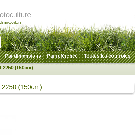
otoculture
 de motoculture
Par dimensions
Par référence
Toutes les courroies
L2250 (150cm)
L2250 (150cm)