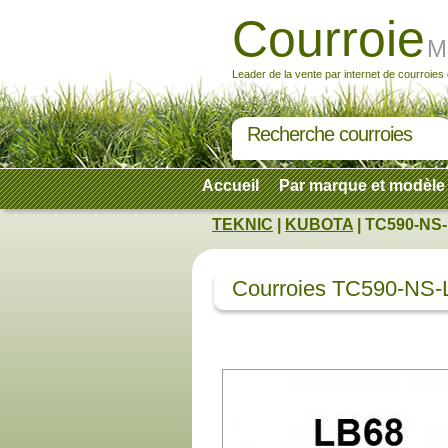
Courroie
M
Leader de la vente par internet de courroies
Recherche courroies
Accueil
Par marque et modèle
TEKNIC
|
KUBOTA
| TC590-NS-
Courroies TC590-NS-