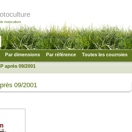
otoculture
 de motoculture
Par dimensions
Par référence
Toutes les courroies
P après 09/2001
près 09/2001