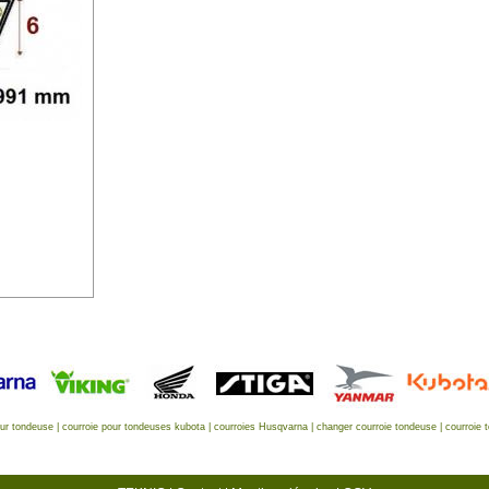
eur tondeuse
|
courroie pour tondeuses kubota
|
courroies Husqvarna
|
changer courroie tondeuse
|
courroie 