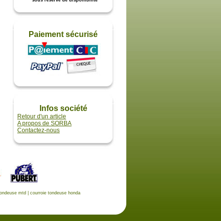
* sous réserve de disponibilité
Paiement sécurisé
Infos société
Retour d'un article
A propos de SORBA
Contactez-nous
tondeuse mtd
|
courroie tondeuse honda