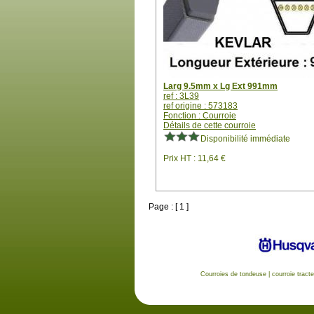
Larg 9.5mm x Lg Ext 991mm
ref : 3L39
ref origine : 573183
Fonction : Courroie
Détails de cette courroie
Disponibilité immédiate
Prix HT : 11,64 €
Page : [ 1 ]
Courroies de tondeuse
|
courroie tract