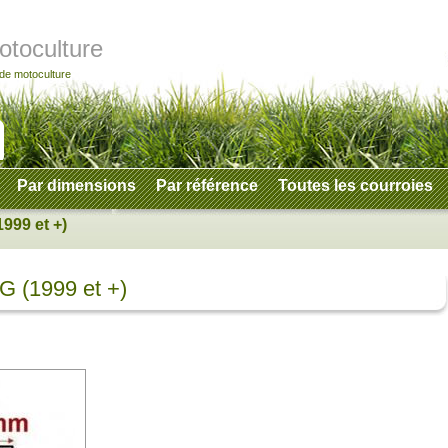
otoculture
 de motoculture
Par dimensions
Par référence
Toutes les courroies
1999 et +)
G (1999 et +)