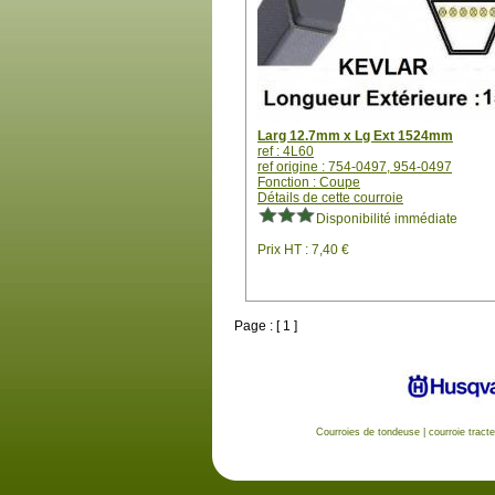
Larg 12.7mm x Lg Ext 1524mm
ref : 4L60
ref origine : 754-0497, 954-0497
Fonction : Coupe
Détails de cette courroie
Disponibilité immédiate
Prix HT : 7,40 €
Page : [ 1 ]
Courroies de tondeuse
|
courroie tract