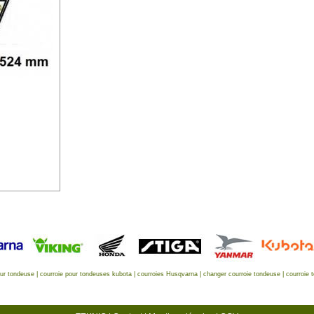
eur tondeuse
|
courroie pour tondeuses kubota
|
courroies Husqvarna
|
changer courroie tondeuse
|
courroie 