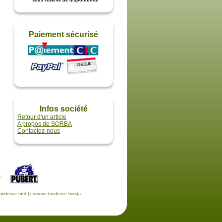
* sous réserve de disponibilité
Paiement sécurisé
Infos société
Retour d'un article
A propos de SORBA
Contactez-nous
tondeuse mtd
|
courroie tondeuse honda