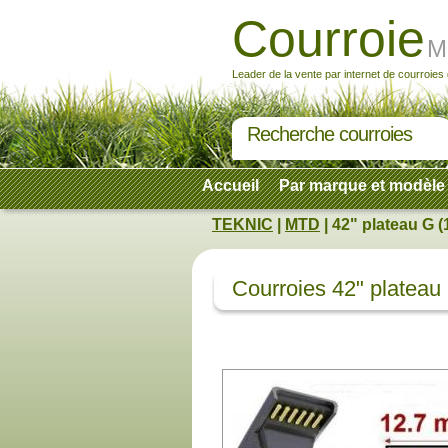
Courroie
M
Leader de la vente par internet de courroies
Recherche courroies
Accueil
Par marque et modèle
TEKNIC
|
MTD
| 42" plateau G (
Courroies 42" plateau 