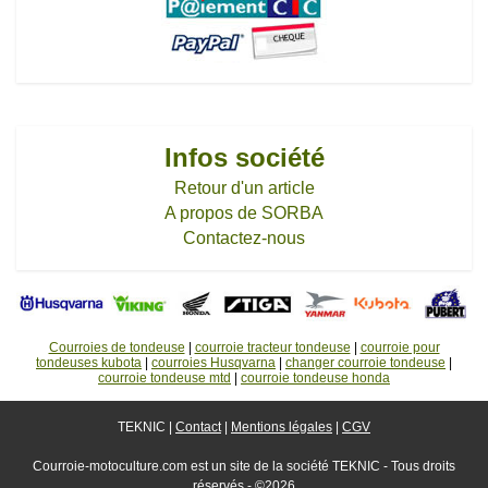
Infos société
Retour d'un article
A propos de SORBA
Contactez-nous
Courroies de tondeuse
|
courroie tracteur tondeuse
|
courroie pour
tondeuses kubota
|
courroies Husqvarna
|
changer courroie tondeuse
|
courroie tondeuse mtd
|
courroie tondeuse honda
TEKNIC |
Contact
|
Mentions légales
|
CGV
Courroie-motoculture.com est un site de la société TEKNIC - Tous droits
réservés - ©2026