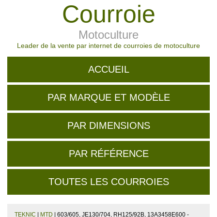
Courroie
Motoculture
Leader de la vente par internet de courroies de motoculture
ACCUEIL
PAR MARQUE ET MODÈLE
PAR DIMENSIONS
PAR RÉFÉRENCE
TOUTES LES COURROIES
TEKNIC
|
MTD
| 603/605, JE130/704, RH125/92B, 13A3458E600 -