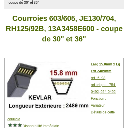
coupe de 30" et 36"
Courroies 603/605, JE130/704,
RH125/92B, 13A3458E600 - coupe
de 30" et 36"
Larg 15.8mm x Lg
Ext 2489mm
ref : 5L98
ref origine : 754-
0492, 954-0492
Fonction :
Variateur
Détails de cette
courroie
Disponibilité immédiate