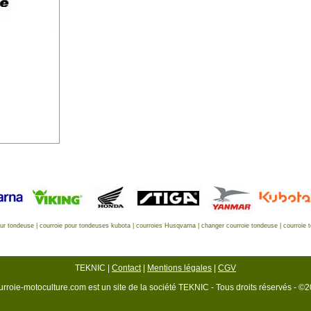
eur tondeuse
|
courroie pour tondeuses kubota
|
courroies Husqvarna
|
changer courroie tondeuse
|
courroie 
TEKNIC |
Contact
|
Mentions légales
|
CGV
rroie-motoculture.com est un site de la société TEKNIC - Tous droits réservés - ©