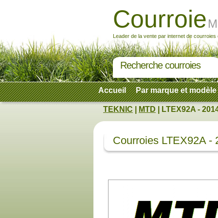
Courroie
M
Leader de la vente par internet de courroies
Recherche courroies
Accueil
Par marque et modèle
TEKNIC
|
MTD
| LTEX92A - 201
Courroies LTEX92A -