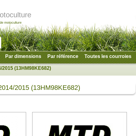
otoculture
 de motoculture
Par dimensions
Par référence
Toutes les courroies
4/2015 (13HM98KE682)
 2014/2015 (13HM98KE682)