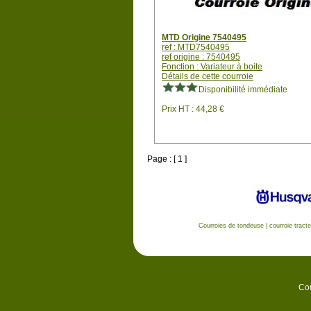
MTD Origine 7540495
ref : MTD7540495
ref origine : 7540495
Fonction : Variateur à boite
Détails de cette courroie
Disponibilité immédiate
Prix HT : 44,28 €
Page : [ 1 ]
Courroies de tondeuse
|
courroie tract
Cou