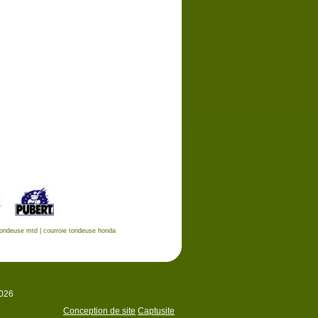
tondeuse mtd
|
courroie tondeuse honda
2026
Conception de site
Captusite