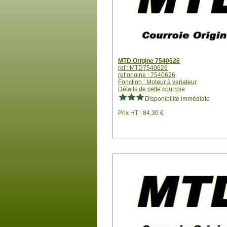
MTD Origine 7540626
ref : MTD7540626
ref origine : 7540626
Fonction : Moteur à variateur
Détails de cette courroie
Disponibilité immédiate
Prix HT : 84,30 €