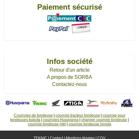
Paiement sécurisé
Infos société
Retour d'un article
A propos de SORBA
Contactez-nous
Courroies de tondeuse
|
courroie tracteur tondeuse
|
courroie pour
tondeuses kubota
|
courroies Husqvarna
|
changer courroie tondeuse
|
courroie tondeuse mtd
|
courroie tondeuse honda
TEKNIC |
Contact
|
Mentions légales
|
CGV