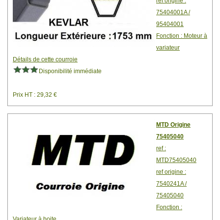
ref origine :
75404001A /
95404001
Fonction : Moteur à
variateur
Détails de cette courroie
Disponibilité immédiate
Prix HT : 29,32 €
MTD Origine
75405040
ref :
MTD75405040
ref origine :
7540241A /
75405040
Fonction :
Variateur à boite