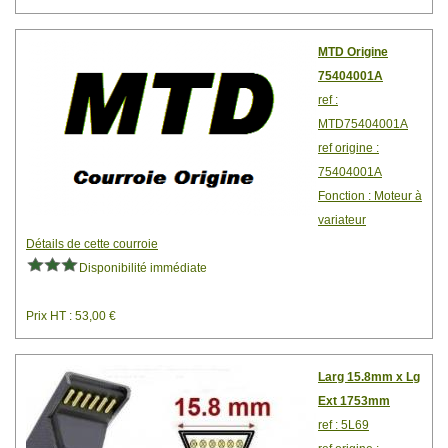
MTD Origine
75404001A
ref :
MTD75404001A
ref origine :
75404001A
Fonction : Moteur à
variateur
Détails de cette courroie
Disponibilité immédiate
Prix HT : 53,00 €
Larg 15.8mm x Lg
Ext 1753mm
ref : 5L69