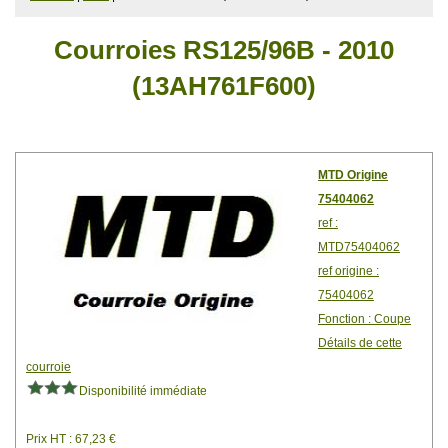
Courroies RS125/96B - 2010
(13AH761F600)
MTD Origine
75404062
ref :
MTD75404062
ref origine :
75404062
Fonction : Coupe
Détails de cette
courroie
Disponibilité immédiate
Prix HT : 67,23 €