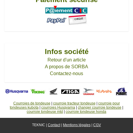
Infos société
Retour d'un article
A propos de SORBA
Contactez-nous
Courroies de tondeuse
|
courroie tracteur tondeuse
|
courroie pour
tondeuses kubota
|
courroies Husqvarna
|
changer courroie tondeuse
|
courroie tondeuse mtd
|
courroie tondeuse honda
TEKNIC |
Contact
|
Mentions légales
|
CGV