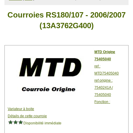
Courroies RS180/107 - 2006/2007
(13A3762G400)
MTD Origine
75405040
ref :
MTD75405040
ref origine :
7540241A /
75405040
Fonction :
Variateur à boite
Détails de cette courroie
Disponibilité immédiate