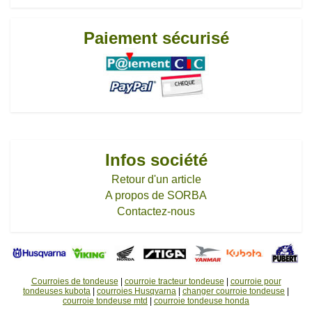
Paiement sécurisé
Infos société
Retour d'un article
A propos de SORBA
Contactez-nous
Courroies de tondeuse
|
courroie tracteur tondeuse
|
courroie pour
tondeuses kubota
|
courroies Husqvarna
|
changer courroie tondeuse
|
courroie tondeuse mtd
|
courroie tondeuse honda