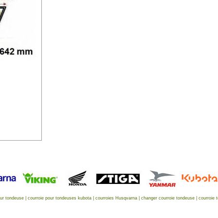
eur tondeuse
|
courroie pour tondeuses kubota
|
courroies Husqvarna
|
changer courroie tondeuse
|
courroie 