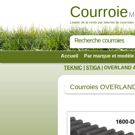
Courroie
M
Leader de la vente par internet de courroies
Recherche courroies
Accueil
Par marque et modèle
TEKNIC
|
STIGA
| OVERLAND 4
Courroies OVERLAND