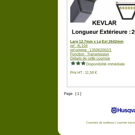
Larg 12.7mm x Lg Ext 2642mm
ref : 4L104
ref origine : 135062002/1
Fonction : Transmission
Détails de cette courroie
Disponibilité immédiate
Prix HT : 11,50 €
Page : [ 1 ]
Courroies de tondeuse
|
courroie tract