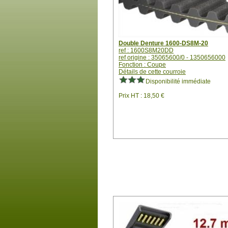
Double Denture 1600-DS8M-20
ref : 1600S8M20DD
ref origine : 35065600/0 - 1350656000
Fonction : Coupe
Détails de cette courroie
Disponibilité immédiate
Prix HT : 18,50 €