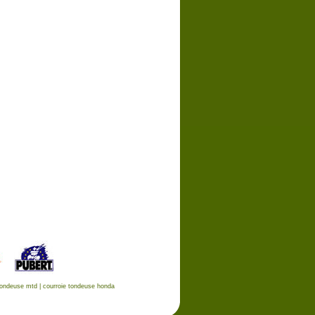
tondeuse mtd
|
courroie tondeuse honda