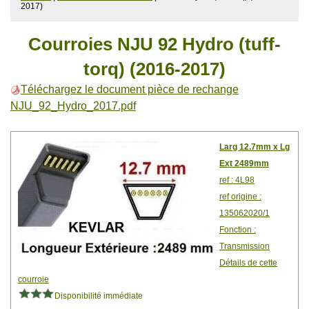
2017)
Courroies NJU 92 Hydro (tuff-
torq) (2016-2017)
Téléchargez le document pièce de rechange
NJU_92_Hydro_2017.pdf
Larg 12.7mm x Lg
Ext 2489mm
ref : 4L98
ref origine :
135062020/1
Fonction :
Transmission
Détails de cette
courroie
Disponibilité immédiate