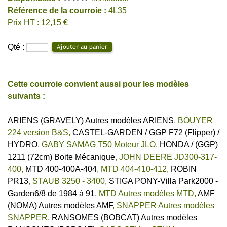
Référence de la courroie :
4L35
Prix HT : 12,15 €
Qté :
Cette courroie convient aussi pour les modèles
suivants :
ARIENS (GRAVELY) Autres modèles ARIENS
,
BOUYER
224 version B&S
,
CASTEL-GARDEN / GGP F72 (Flipper) /
HYDRO
,
GABY SAMAG T50 Moteur JLO
,
HONDA / (GGP)
1211 (72cm) Boite Mécanique
,
JOHN DEERE JD300-317-
400
,
MTD 400-400A-404
,
MTD 404-410-412
,
ROBIN
PR13
,
STAUB 3250 - 3400
,
STIGA PONY-Villa Park2000 -
Garden6/8 de 1984 à 91
,
MTD Autres modèles MTD
,
AMF
(NOMA) Autres modèles AMF
,
SNAPPER Autres modèles
SNAPPER
,
RANSOMES (BOBCAT) Autres modèles