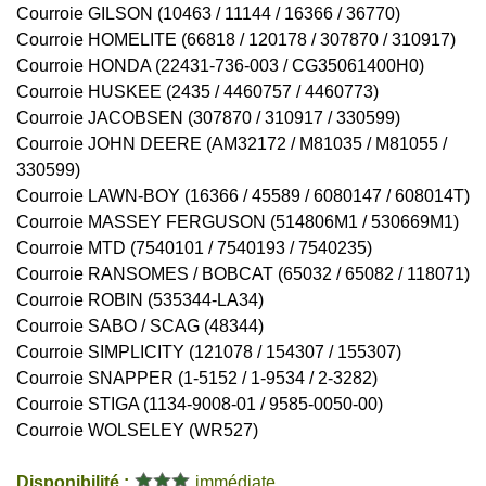
Courroie GILSON (10463 / 11144 / 16366 / 36770)
Courroie HOMELITE (66818 / 120178 / 307870 / 310917)
Courroie HONDA (22431-736-003 / CG35061400H0)
Courroie HUSKEE (2435 / 4460757 / 4460773)
Courroie JACOBSEN (307870 / 310917 / 330599)
Courroie JOHN DEERE (AM32172 / M81035 / M81055 /
330599)
Courroie LAWN-BOY (16366 / 45589 / 6080147 / 608014T)
Courroie MASSEY FERGUSON (514806M1 / 530669M1)
Courroie MTD (7540101 / 7540193 / 7540235)
Courroie RANSOMES / BOBCAT (65032 / 65082 / 118071)
Courroie ROBIN (535344-LA34)
Courroie SABO / SCAG (48344)
Courroie SIMPLICITY (121078 / 154307 / 155307)
Courroie SNAPPER (1-5152 / 1-9534 / 2-3282)
Courroie STIGA (1134-9008-01 / 9585-0050-00)
Courroie WOLSELEY (WR527)
Disponibilité :
immédiate