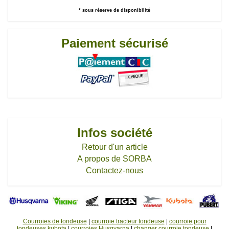
* sous réserve de disponibilité
Paiement sécurisé
Infos société
Retour d'un article
A propos de SORBA
Contactez-nous
Courroies de tondeuse
|
courroie tracteur tondeuse
|
courroie pour
tondeuses kubota
|
courroies Husqvarna
|
changer courroie tondeuse
|