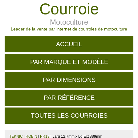
Courroie
Motoculture
Leader de la vente par internet de courroies de motoculture
ACCUEIL
PAR MARQUE ET MODÈLE
PAR DIMENSIONS
PAR RÉFÉRENCE
TOUTES LES COURROIES
TEKNIC
|
ROBIN
|
PR13
| Larg 12.7mm x Lg Ext 889mm