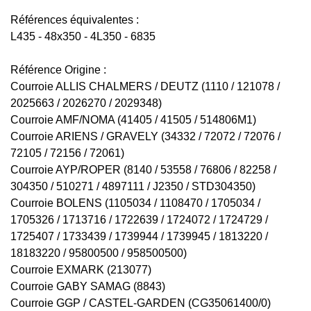
Références équivalentes :
L435 - 48x350 - 4L350 - 6835
Référence Origine :
Courroie ALLIS CHALMERS / DEUTZ (1110 / 121078 /
2025663 / 2026270 / 2029348)
Courroie AMF/NOMA (41405 / 41505 / 514806M1)
Courroie ARIENS / GRAVELY (34332 / 72072 / 72076 /
72105 / 72156 / 72061)
Courroie AYP/ROPER (8140 / 53558 / 76806 / 82258 /
304350 / 510271 / 4897111 / J2350 / STD304350)
Courroie BOLENS (1105034 / 1108470 / 1705034 /
1705326 / 1713716 / 1722639 / 1724072 / 1724729 /
1725407 / 1733439 / 1739944 / 1739945 / 1813220 /
18183220 / 95800500 / 958500500)
Courroie EXMARK (213077)
Courroie GABY SAMAG (8843)
Courroie GGP / CASTEL-GARDEN (CG35061400/0)