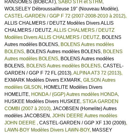
RANSOMES (BOBCAT)
,
SABO STH et STHM
,
WOLSELEY Débroussailleuse 19" (Nouveau Modèle)
,
CASTEL-GARDEN / GGP F 72 (2007-2008-2010 à 2012)
,
ALLIS CHALMERS / DEUTZ Modèles Divers ALLIS
CHALMERS / DEUTZ
,
ALLIS CHALMERS / DEUTZ
Modèles Divers ALLIS CHALMERS / DEUTZ
,
BOLENS
Autres modèles BOLENS
,
BOLENS Autres modèles
BOLENS
,
BOLENS Autres modèles BOLENS
,
BOLENS
Autres modèles BOLENS
,
BOLENS Autres modèles
BOLENS
,
BOLENS Autres modèles BOLENS
,
CASTEL-
GARDEN / GGP F 72 FL (2013)
,
ALPINA AT3 72 (2013)
,
EXMARK Modèles Divers EXMARK
,
GILSON Autres
modèles GILSON
,
HOMELITE Modèles Divers
HOMELITE
,
HONDA / (GGP) Autres modèles HONDA
,
HUSKEE Modèles Divers HUSKEE
,
STIGA GARDEN
COMBI (2007 à 2010)
,
JACOBSEN (Homelite) Autres
modèles JACOBSEN
,
JOHN DEERE Autres modèles
JOHN DEERE
,
CASTEL-GARDEN / GGP XF 130 (2009)
,
LAWN-BOY Modèles Divers LAWN-BOY
,
MASSEY