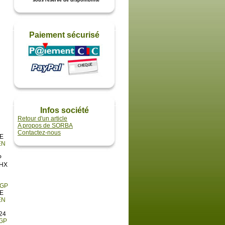
* sous réserve de disponibilité
Paiement sécurisé
Infos société
Retour d'un article
A propos de SORBA
Contactez-nous
LE
EN
P
THX
GGP
TE
EN
24
GP