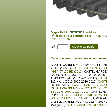
Disponibilité :
immédiate
Référence de la courroie :
1800DS8M24
Prix HT : 29,76 €
Qté :
Cette courroie convient aussi pour les mo
CASTEL-GARDEN / GGP TWIN-CUT (122cm
et HLE (122cm)
,
CASTEL-GARDEN / GGP P
/ GGP XT 175 HD (2012)
,
CASTEL-GARDEN 
GARDEN / GGP XX 220 HD ( 2012 - 2015 )
TH4X 122 Hydro (2012-2016-2017)
,
CASTE
122 Hydro (2012-2015-2016-2017)
,
CASTE
HYDRO (2012)
,
CASTEL-GARDEN / GGP T
CASTEL-GARDEN / GGP TCS 122 HYDRO 
TS 122 HYDRO (2012 - 2015)
,
CASTEL-GA
ROYAL H (2012)
,
STIGA ESTATE ROYAL P
/ GGP TCU 122 HYDRO (2013)
,
ALPINA AT
CASTEL-GARDEN / GGP TC 122 H (2007-
4wd (2010)
,
STIGA GRAND OVERLAND PRO