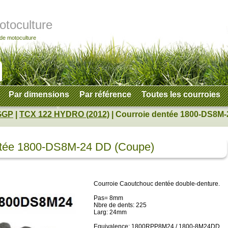
otoculture
 de motoculture
Par dimensions
Par référence
Toutes les courroies
GGP
|
TCX 122 HYDRO (2012)
| Courroie dentée 1800-DS8M
entée 1800-DS8M-24 DD (Coupe)
Courroie Caoutchouc dentée double-denture.
Pas= 8mm
Nbre de dents: 225
Larg: 24mm
Equivalence: 1800RPP8M24 / 1800-8M24DD