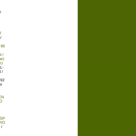
/
T
/
 98
 /
ar)
r)
L-
 /
 92
ro
EN
O
GGP
DRO
/