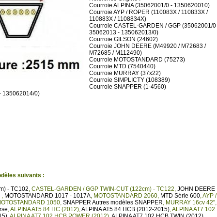
Courroie ALPINA (35062001/0 - 1350620010)
Courroie AYP / ROPER (110083X / 110833X /
110883X / 1108834X)
Courroie CASTEL-GARDEN / GGP (35062001/0 
35062013 - 135062013/0)
Courroie GILSON (24602)
Courroie JOHN DEERE (M49920 / M72683 /
M72685 / M112490)
Courroie MOTOSTANDARD (75273)
Courroie MTD (7540440)
Courroie MURRAY (37x22)
Courroie SIMPLICTY (108389)
Courroie SNAPPER (1-4560)
- 135062014/0)
dèles suivants :
) - TC102
,
CASTEL-GARDEN / GGP TWIN-CUT (122cm) - TC122
,
JOHN DEERE
5
,
MOTOSTANDARD 1017 - 1017A
,
MOTOSTANDARD 2060
,
MTD Série 600
,
AYP /
OTOSTANDARD 1050
,
SNAPPER Autres modèles SNAPPER
,
MURRAY 16cv 42"
,
rse
,
ALPINA AT5 84 HC (2012)
,
ALPINA AT5 84 HCB (2012-2015)
,
ALPINA AT7 102
15)
,
ALPINA AT7 102 HCB POWER (2012)
,
ALPINA AT7 102 HCB TWIN (2012)
,