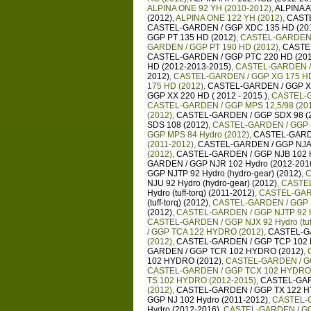
ALPINA ONE 92 YH (2010-2012)
,
ALPINA A
(2012)
,
ALPINA ONE 122 YH (2012)
,
CASTE
CASTEL-GARDEN / GGP XDC 135 HD (20
GGP PT 135 HD (2012)
,
CASTEL-GARDEN /
GARDEN / GGP PT 190 HD (2012)
,
CASTEL
CASTEL-GARDEN / GGP PTC 220 HD (201
HD (2012-2013-2015)
,
CASTEL-GARDEN / 
2012)
,
CASTEL-GARDEN / GGP XG 175 HD
175 HD (2012)
,
CASTEL-GARDEN / GGP XT
GGP XX 220 HD ( 2012 - 2015 )
,
CASTEL-G
CASTEL-GARDEN / GGP MPS 12,5/98 (20
(2012)
,
CASTEL-GARDEN / GGP SDX 98 (
SDS 108 (2012)
,
CASTEL-GARDEN / GGP S
GGP MPS 84 Hydro (2012)
,
CASTEL-GARDE
(2011-2012)
,
CASTEL-GARDEN / GGP NJA 92
(2012)
,
CASTEL-GARDEN / GGP NJB 102 H
GARDEN / GGP NJR 102 Hydro (2012-201
GGP NJTP 92 Hydro (hydro-gear) (2012)
,
C
NJU 92 Hydro (hydro-gear) (2012)
,
CASTEL
Hydro (tuff-torq) (2011-2012)
,
CASTEL-GARDE
(tuff-torq) (2012)
,
CASTEL-GARDEN / GGP NJR
(2012)
,
CASTEL-GARDEN / GGP NJTP 92 Hydr
CASTEL-GARDEN / GGP NJX 92 Hydro (tuff-
/ GGP TCA 122 HYDRO (2012)
,
CASTEL-GA
(2012)
,
CASTEL-GARDEN / GGP TCP 102 
GARDEN / GGP TCR 102 HYDRO (2012)
,
102 HYDRO (2012)
,
CASTEL-GARDEN / G
CASTEL-GARDEN / GGP TCX 102 HYDRO 
TS 102 HYDRO (2012-2015)
,
CASTEL-GARD
(2012)
,
CASTEL-GARDEN / GGP TX 122 H
GGP NJ 102 Hydro (2011-2012)
,
CASTEL-G
Hydro (2012-2016)
,
CASTEL-GARDEN / GGP