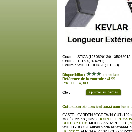
Courroie STIGA (135062013/0 - 35062013 
Courroie TORO (94-4291)
Courroie WHEEL-HORSE (111968)
Disponibilité :
immédiate
Référence de la courroie :
4L99
Prix HT : 14,90 €
Qté :
Cette courroie convient aussi pour les mo
CASTEL-GARDEN / GGP TWIN-CUT (102cm
Modèle 66-68 (JD68)
,
JOHN DEERE SX9
ROPER YTH18
,
MOTOSTANDARD 1031
,
M
WHEEL-HORSE Autres Modèles Wheel-Ho
HC (2012)
,
ALPINA AT7 102 HCB (2012-20