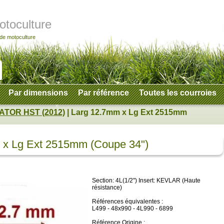
otoculture
 de motoculture
Par dimensions
Par référence
Toutes les courroies
TOR HST (2012)
| Larg 12.7mm x Lg Ext 2515mm
 x Lg Ext 2515mm (Coupe 34")
Section: 4L(1/2")
Insert: KEVLAR (Haute
résistance)
Références équivalentes :
L499 - 48x990 - 4L990 - 6899
Référence Origine :