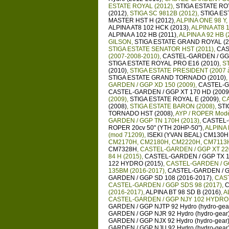
ESTATE ROYAL (2012)
,
STIGA ESTATE ROY
(2012)
,
STIGA SC 9812B (2012)
,
STIGA ES
MASTER HST H (2012)
,
ALPINA ONE 98 Y
,
ALPINA AT8 102 HCK (2013)
,
ALPINA AT8 1
ALPINA A 102 HB (2011)
,
ALPINA A 92 HB (
GILSON
,
STIGA ESTATE GRAND ROYAL (2
STIGA ESTATE SENATOR HST (2011)
,
CAS
(2007-2008-2010)
,
CASTEL-GARDEN / GGP
STIGA ESTATE ROYAL PRO E16 (2010)
,
ST
(2010)
,
STIGA ESTATE PRESIDENT (2007 
STIGA ESTATE GRAND TORNADO (2010)
,
GARDEN / GGP XD 150 (2009)
,
CASTEL-G
CASTEL-GARDEN / GGP XT 170 HD (2009
(2009)
,
STIGA ESTATE ROYAL E (2009)
,
CA
(2008)
,
STIGA ESTATE BARON (2008)
,
STI
TORNADO HST (2008)
,
AYP / ROPER Modè
GARDEN / GGP TN 170H (2013)
,
CASTEL-
ROPER 20cv 50" (YTH 20HP-50")
,
ALPINA 
(mod 71209)
,
ISEKI (YVAN BEAL) CM130
CM2170H, CM2180H, CM2220H, CM7113
CM7328H
,
CASTEL-GARDEN / GGP XT 220
84 H (2015)
,
CASTEL-GARDEN / GGP TX 1
122 HYDRO (2015)
,
CASTEL-GARDEN / G
135BM (2016-2017)
,
CASTEL-GARDEN / G
GARDEN / GGP SD 108 (2016-2017)
,
CAST
CASTEL-GARDEN / GGP SDS 98 (2017)
,
C
(2016-2017)
,
ALPINA BT 98 SD B (2016)
,
A
CASTEL-GARDEN / GGP NJY 102 HYDRO 
GARDEN / GGP NJTP 92 Hydro (hydro-gear
GARDEN / GGP NJR 92 Hydro (hydro-gear)
GARDEN / GGP NJX 92 Hydro (hydro-gear)
GARDEN / GGP NJU 92 Hydro (hydro-gear)