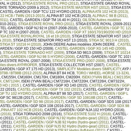
AL H (2012)
,
STIGA ESTATE ROYAL PRO (2012)
,
STIGA ESTATE GRAND ROYAL
TATE TORNADO (2009 à 2012)
,
STIGA ESTATE MASTER HST (2012)
,
STIGA ESTA
CASTEL-GARDEN / GGP TCU 122 HYDRO (2013)
,
ALPINA AT8 102 HCB (2013)
,
22 HCB / TWIN (2013-2015)
,
ALPINA BT 102 HCB (2013)
,
ALPINA C 98 B (2011)
,
2011)
,
CASTEL-GARDEN / GGP TM 16.40 H (2011)
,
GILSON Autres modèles
010-2011)
,
STIGA ESTATE ROYAL PRO (2011)
,
STIGA ESTATE ROYAL (2009-2011
TEL-GARDEN / GGP NJ 92 H (2007-2008-2010)
,
CASTEL-GARDEN / GGP TC 12
 TC 102 H (2007-2010)
,
CASTEL-GARDEN / GGP XT 160/170/190/200 HD (2010
IGA ESTATE ROYAL/ROYAL 16 et 19 (2010)
,
STIGA ESTATE SENATOR HST 16/17
à 2010)
,
STIGA ESTATE SENATOR PRO HST 13 (2010)
,
STIGA SC 9013 H (2010)
,
STIGA ST 10216 H (2010)
,
JOHN DEERE Autres modèles JOHN DEERE
,
CASTEL
ARDEN / GGP XD 150 HD (2009)
,
CASTEL-GARDEN / GGP XG 145 HD (2009)
,
)
,
STIGA ESTATE TORNADO HST (2009)
,
STIGA SD 9813 (2009)
,
STIGA ST 10214
STEL-GARDEN / GGP NJ 98 S HYDRO (2008)
,
CASTEL-GARDEN / GGP TC 102
GA ESTATE ROYAL (2007-2008)
,
STIGA ESTATE PRO (2007-2008)
,
STIGA ESTATE
les divers AYP/ROPER
,
STIGA ESTATE COLLECTOR HST (2007)
,
CASTEL-
GARDEN / GGP XT 175 HD (2013)
,
SIMPLICITY Modèles divers SIMPLICITY
,
AYP /
BT98 / BT98B (2012-2015)
,
ALPINA BT 84 HCB
,
TORO / WHEEL-HORSE 13-32XL
H, CM155H, CM160H, CM170H, CM180H, CM200H
,
ISEKI (YVAN BEAL) CM2135H
H, CM7124H
,
ISEKI (YVAN BEAL) CM7216H, CM7220H, CM7226H, CM7322H,
 HD ( 2015 )
,
CASTEL-GARDEN / GGP XD 140 (2015)
,
CASTEL-GARDEN / GGP 
22 (2015)
,
CASTEL-GARDEN / GGP TX 102 (2015)
,
CASTEL-GARDEN / GGP TU
GP TU 102 HYDRO (2015)
,
ALPINA BT 98 SD (2017)
,
CASTEL-GARDEN / GGP L
GP SC 9812B (2017)
,
CASTEL-GARDEN / GGP SD 10818B (2017)
,
CASTEL-
EL-GARDEN / GGP SD 98 (2016-2017)
,
CASTEL-GARDEN / GGP SDS 108 (2017
ASTEL-GARDEN / GGP SDX 108 (2016-2017)
,
CASTEL-GARDEN / GGP SDX 98
LPINA AT7 102 HCB (2016)
,
CASTEL-GARDEN / GGP NJA 102 HYDRO (2016)
,
(2016)
,
STIGA TORNADO 2098 (2016)
,
STIGA ESTATE 5102 H (2016)
,
CASTEL-
) (2011)
,
CASTEL-GARDEN / GGP NJ 92 Hydro (hydro-gear) (2011)
,
CASTEL-
 (2011)
,
CASTEL-GARDEN / GGP NJB 92 Hydro (hydro-gear) (2011)
,
CASTEL-
 (2011)
,
CASTEL-GARDEN / GGP NJS 92 Hydro (hydro-gear) (2011)
,
CASTEL-
 (2011)
,
CASTEL-GARDEN / GGP NJTP 92 Hydro (tuff-torq) (2011)
,
CASTEL-