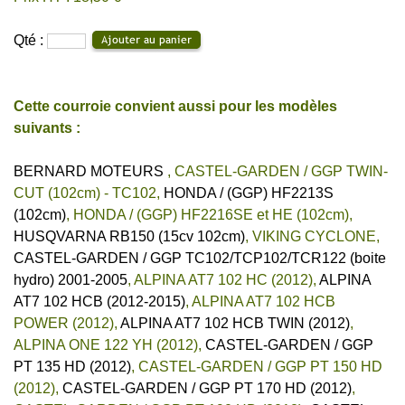
Qté :
Cette courroie convient aussi pour les modèles
suivants :
BERNARD MOTEURS
,
CASTEL-GARDEN / GGP TWIN-
CUT (102cm) - TC102
,
HONDA / (GGP) HF2213S
(102cm)
,
HONDA / (GGP) HF2216SE et HE (102cm)
,
HUSQVARNA RB150 (15cv 102cm)
,
VIKING CYCLONE
,
CASTEL-GARDEN / GGP TC102/TCP102/TCR122 (boite
hydro) 2001-2005
,
ALPINA AT7 102 HC (2012)
,
ALPINA
AT7 102 HCB (2012-2015)
,
ALPINA AT7 102 HCB
POWER (2012)
,
ALPINA AT7 102 HCB TWIN (2012)
,
ALPINA ONE 122 YH (2012)
,
CASTEL-GARDEN / GGP
PT 135 HD (2012)
,
CASTEL-GARDEN / GGP PT 150 HD
(2012)
,
CASTEL-GARDEN / GGP PT 170 HD (2012)
,